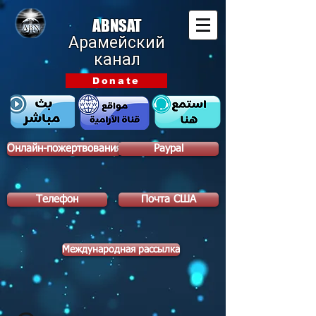
ABNSAT
Арамейский
канал
Donate
Онлайн-пожертвования
Paypal
Телефон
Почта США
Международная рассылка