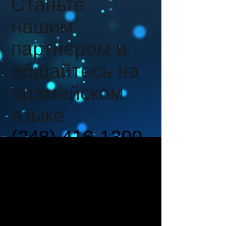
Станьте
нашим
партнером и
общайтесь на
арамейском
языке
(248) 416-1300
11:00 - 20:00 (EST)
Пожалуйста,
оставьте свое имя и
свой номер
телефона, если