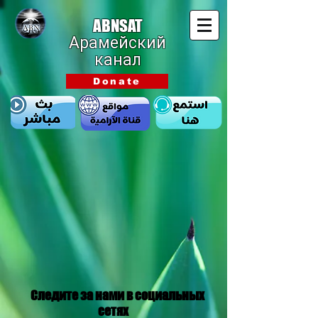
ABNSAT
Арамейский
канал
Donate
Следите за нами в социальных
сетях