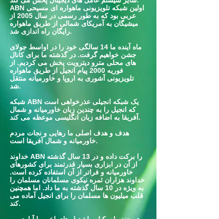
سایر سیستم عامل های دیجیتال پخش می کند.
ABN اولین شبکه تلویزیونی ماهواره ای مسیحی
عربی بود که به طور رسمی در سال 2005 از
میشیگان به آمریکای شمالی از طریق ماهواره
رایگان راه اندازی شد.
ماه آینده ما 14 سالگی خود را در اواسط جولای
جشن خواهیم گرفت. در گذشته ما برای کانال
های محلی مترو دیترویت پخش می کردیم. از
فوریه 2000 پیام انجیل از طریق ماهواره
تلویزیونی آشوری به اروپا و خاورمیانه منتقل
شد.
شبکه ABN یک شبکه انجیلی عذرخواهی است
که انجیل را به چندین زبان خاورمیانه و شمال
آفریقا به اضافه زبان انگلیسی موعظه می کند.
هدف و هدف اصلی ما رهایی و نجات مردم
خاورمیانه و شمال آفریقا است.
خداوند ABN را برکت داده و در 13 سال گذشته
از آن در ابزاری بسیار قدرتمند برای کشورهای
خاورمیانه و فراتر از آن استفاده کرده است.
خداوند هزاران ثمره نیکوی مسلمانان مسلمان را
به ویژه در 10 سال گذشته به ما داد. اما همچنین
قلب میلیون ها مسلمان را برای انجیل آماده می
کند.