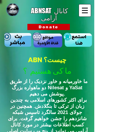
ABNSAT
کانال
آرامی
Donate
ABN چیست؟
ما کی هستیم ؟
ما خاورمیانه و خاور نزدیک را از طریق
دو ماهواره بزرگ Nilesat و YaSat
پوشش می دهیم.
برای اکثر کشورهای اسلامی به چندین
زبان از ترکی تا بنگلادش. همچنین در
جولای 2021 سالگرد تاسیس شبکه
شانزدهم را جشن خواهیم گرفت.
برای
کسب اطلاعات بیشتر در مورد کانال
آرامی می توانید از پنج وب سایت اصلی