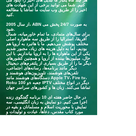
هر چند ماه یکبار ما تبدیل های اخیر را آپلود می
کنیم. شما می توانید برخی از این شهادت های
اخیر را از طریق وب سایت ما تماشا یا مطالعه
کنید.
از سال 2005، ABN به صورت 24/7 پخش می
شود.
برای سال‌های متمادی، ما تمام خاورمیانه، شمال
آفریقا، استرالیا را از طریق سه ماهواره اصلی
مختلف پوشش می‌دهیم. ما با هاتبرد به اروپا هم
بودیم، اما به دلیل هزینه های زیاد، مجبور شدیم
یکی از این ماهواره ها را به اروپا بیاندازیم. با این
حال، میلیون‌ها بیننده از اروپا و همچنین کشورهای
دیگر ما را از طریق بسیاری از پلتفرم‌های دیجیتال
دیگر مانند برنامه‌ها، رسانه‌های اجتماعی،
تلفن‌های هوشمند، تلویزیون‌های هوشمند و
دستگاه‌های هوشمند مانند Apple TV، Fire tv،
Roku و 100s جعبه IPTV دیگر در انواع مختلف
تماشا می‌کنند. زبان ها و کشورهای سراسر جهان
در حال حاضر هفته ای 10 برنامه گفتگوی زنده
اجرا می کنیم. دو نمایش به زبان انگلیسی، سه
نمایش با محوریت اسلام و مسلمانان و بقیه در
مورد کتاب مقدس، دعاها، عبادت و تولیدات و
ضبط‌ها.
ما افراد کلیدی را از فرقه ها، سازمان ها، شیوخ
مسلمان و مناظره های مختلف درگیر می کنیم.