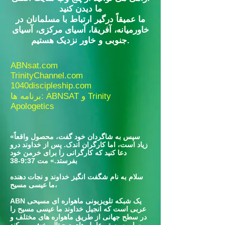
ما دیدن کنید
ما عمیقاً درگیر ارتباط با مسلمانان در
خاورمیانه، آفریقا، آسیای مرکزی، آسیای
جنوبی و خاور نزدیک هستیم.
ABNsat.com
TrinityChannel.com
1040discipleship.com
برنامه ها: ABNSAT و Trinity
Apologetics
«سپس به شاگردان خود گفت، محصول واقعاً
زیاد است، اما کارگران اندک. پس از خداوند درو
دعا کنید که کارگرانی را برای خرمن خود
بفرستد.» مت 9:37-38
سلام به نام شگفت انگیز خداوند و نجات دهنده
ما عیسی مسیح،
ABN یک شبکه تلویزیونی ماهواره ای مسیحی
عربی است که انجیل خداوند ما عیسی مسیح را
در سطح جهانی از طریق ماهواره های مختلف و