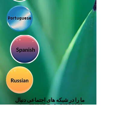
ما را در شبکه های اجتماعی دنبال
کنید_cc781905-5cde-3194-bb3b-
158bad_
Translation Disclaimer