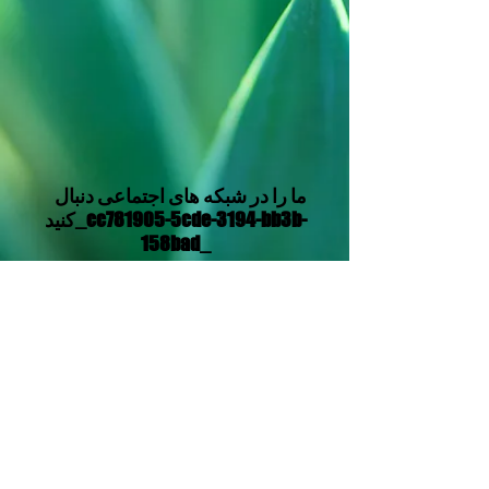
ما را در شبکه های اجتماعی دنبال
کنید_cc781905-5cde-3194-bb3b-
158bad_
Translation Disclaimer