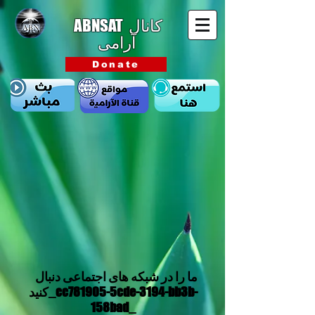
ABNSAT
کانال
آرامی
Donate
ما را در شبکه های اجتماعی دنبال
کنید_cc781905-5cde-3194-bb3b-
158bad_