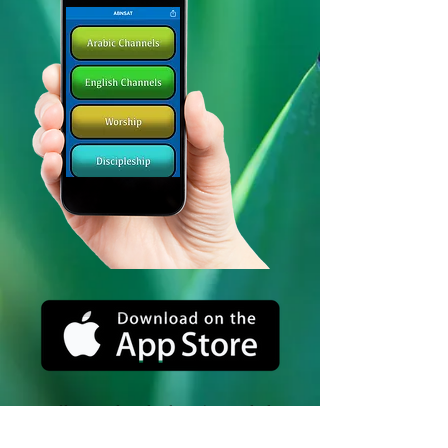
ما را در شبکه های اجتماعی دنبال
کنید_cc781905-5cde-3194-bb3b-