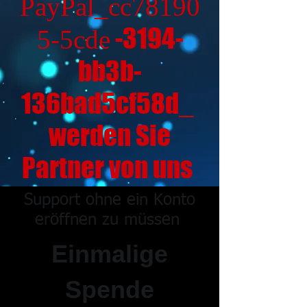
PayPal_cc78190
-3194-
5-5cde
bb3b-
136bad5cf58d_
werden Sie
Partner von uns
Support ohne ein Konto
eröffnen zu müssen
Einmalige
Spende