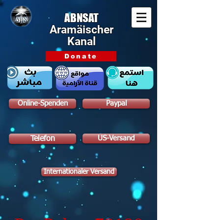
ABNSAT
Aramäischer
Kanal
Donate
Online-Spenden
Paypal
US-Versand
Telefon
Internationaler Versand