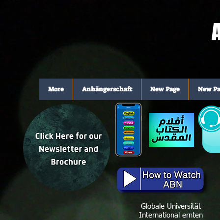
More
Anhängerschaft
New Page
New Pa
Globale Universität
International ernten