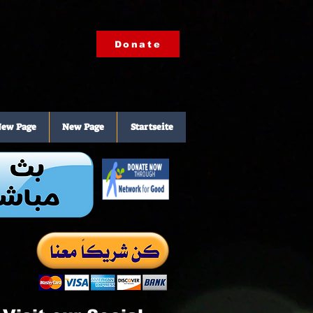
Donate
ew Page
New Page
Startseite