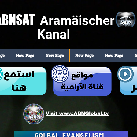
ABNSAT
Aramäischer
Kanal
ge
New Page
New Page
New Page
New Page
N
Visit www.ABNGlobal.tv