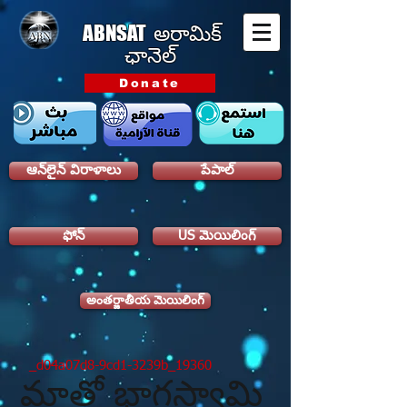
ABNSAT
అరామిక్
ఛానెల్
Donate
ఆన్‌లైన్ విరాళాలు
పేపాల్
ఫోన్
US మెయిలింగ్
అంతర్జాతీయ మెయిలింగ్
_d04a07d8-9cd1-3239b_19360
మాతో భాగస్వామి