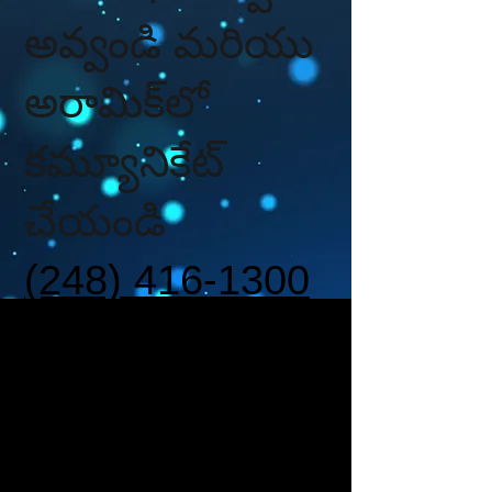
అవ్వండి మరియు
అరామిక్‌లో
కమ్యూనికేట్
చేయండి
(248) 416-1300
11:00 AM - 8:00 PM
(EST)
దయచేసి మీరు కాల్ చేస్తే
మీ పేరు మరియు మీ ఫోన్
నంబర్‌ను