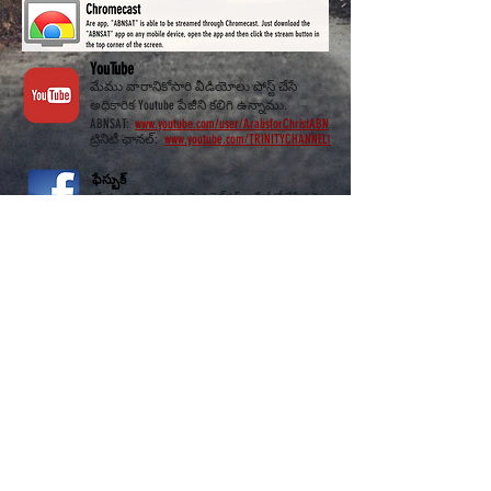
YouTube
మేము వారానికోసారి వీడియోలు పోస్ట్ చేసే
అధికారిక Youtube పేజీని కలిగి ఉన్నాము.
ABNSAT:
www.youtube.com/user/ArabsforChristABN
ట్రినిటీ ఛానల్:
www.youtube.com/TRINITYCHANNEL1
ఫేస్బుక్
మేము ప్రతి గౌరవనీయమైన నెట్‌వర్క్‌ల పేజీలో చేసే ప్రతి
ప్రదర్శనను ప్రత్యక్ష ప్రసారం చేస్తాము.
అరబిక్ ప్రోగ్రామ్‌లు- ABNSAT:
www.facebook.com/abnsattv/
ఆంగ్ల కార్యక్రమాలు- ట్రినిటీ ఛానల్:
www.facebook.com/trinitychannel/
సోషల్ మీడియాలో మమ్మల్ని
అనుసరించండి_cc781905-5cde-3194-
bb3d_1f8
Translation Disclaimer