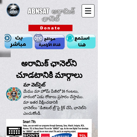
ABNSAT
అరామిక్
ఛానెల్
Donate
అరామిక్ ఛానెల్‌ని
చూడటానికి మార్గాలు
మా వెబ్‌సైట్
మేము మా హోమ్ పేజీలో 24 గంటలు,
వారంలో ఏడు రోజులు ప్రసారం చేస్తాము.
మా ఇతర వీక్షించడానికి
ఛానెల్‌లు "డిజిటల్ ట్రీ"పై క్లిక్ చేసి, ఛానెల్‌ని
ఎంచుకోండి.