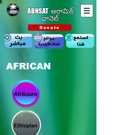
ABNSAT
అరామిక్
ఛానెల్
Donate
AFRICAN