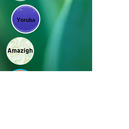
సోషల్ మీడియాలో మమ్మల్ని
అనుసరించండి_cc781905-5cde-3194-
bb3d_1f8