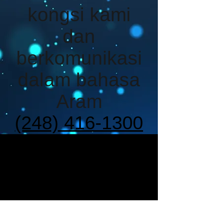
kongsi kami
dan
berkomunikasi
dalam bahasa
Aram
(248) 416-1300
11:00 AM - 8:00 PM
(EST)
tolong tinggalkan
nama anda
Ikuti kami di media
sosial_cc781905-5cde-3194-bb3c-