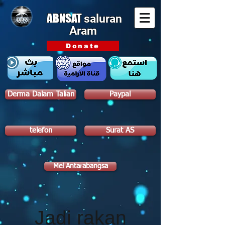
ABNSAT
saluran
Aram
Donate
Derma Dalam Talian
Paypal
telefon
Surat AS
Mel Antarabangsa
Jadi rakan