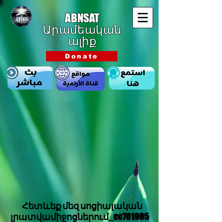
ABNSAT
Արամեական
ալիք
Donate
Հետևեք մեզ սոցիալական
լրատվամիջոցներում_cc781905