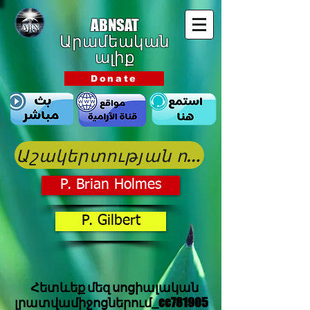
ABNSAT
Արամեական
ալիք
Donate
Աշակերտության ուրվագծեր
P. Brian Holmes
P. Gilbert
Հետևեք մեզ սոցիալական
լրատվամիջոցներում_cc781905