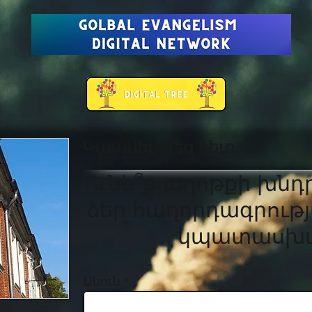
Կապվեք մեզ հետ
Ունե՞ք աղոթքի խնդ
ձեր հաղորդագրությ
կպատասխա
Անուն