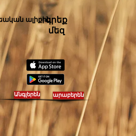
գրեք
եական ալիքին
մեզ
Անգլերեն
արաբերեն