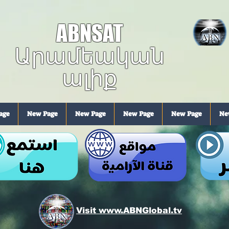
ABNSAT
Արամեական
ալիք
age
New Page
New Page
New Page
New Page
Ne
Visit www.ABNGlobal.tv