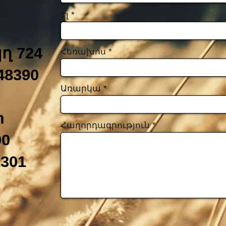
Էլ
ղ 724
Հեռախոս
48390
Առարկա
m
Հաղորդագրություն
00
1301