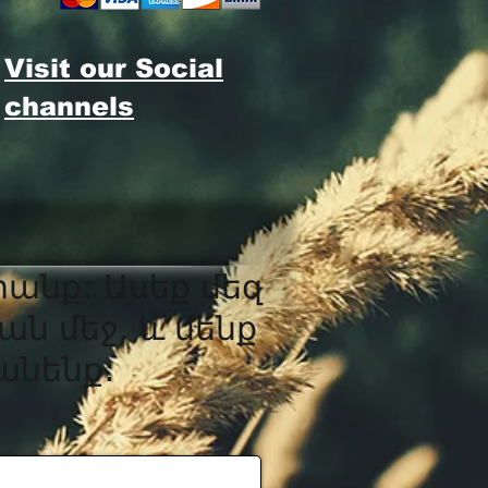
Visit our Social
channels
րանք: Ասեք մեզ
ան մեջ, և մենք
նենք: