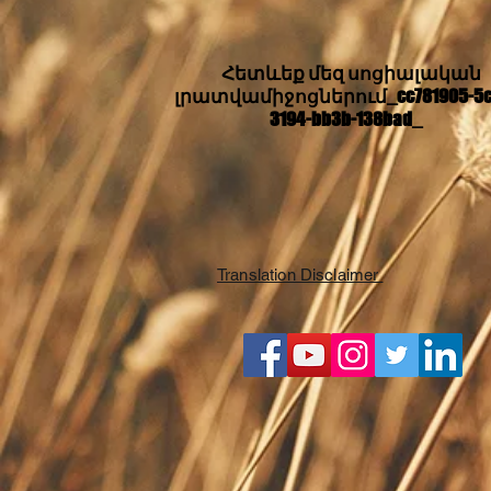
Հետևեք մեզ սոցիալական
լրատվամիջոցներում_cc781905-5c
3194-bb3b-138bad_
Translation Disclaimer