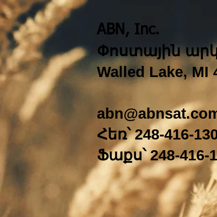
ABN, Inc.
Փոստային արկ
Walled Lake, MI 
abn@abnsat.co
Հեռ՝ 248-416-13
Ֆաքս՝ 248-416-