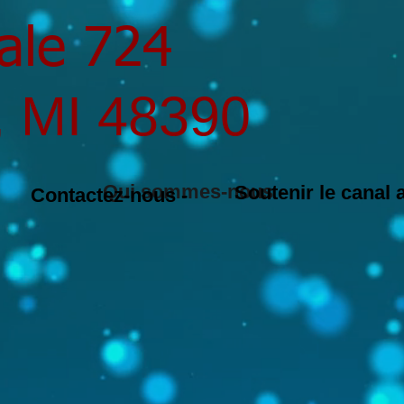
ale 724
, MI 48390
Qui sommes-nous -
Soutenir le canal
Contactez-nous -
x