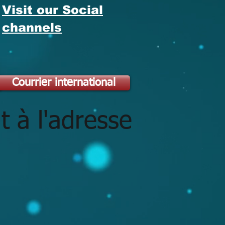
Visit our Social
channels
s
Courrier international
 à l'adresse