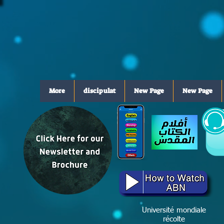
More
discipulat
New Page
New Page
Université mondiale
récolte