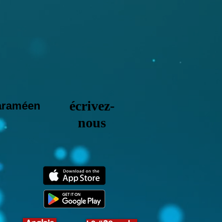
écrivez-
 araméen
nous