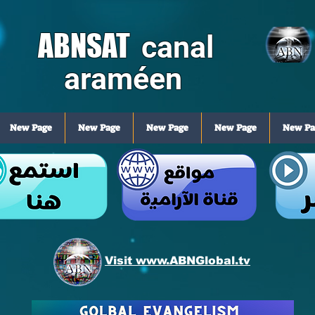
ABNSAT
canal
araméen
New Page
New Page
New Page
New Page
New Pa
Visit www.ABNGlobal.tv