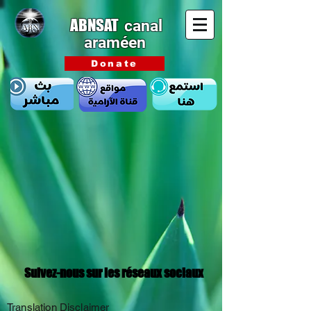
ABNSAT
canal
araméen
Donate
Suivez-nous sur les réseaux sociaux
Translation Disclaimer