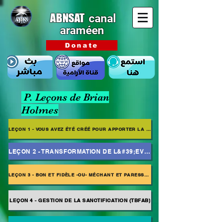
ABNSAT
canal
araméen
Donate
P. Leçons de Brian
Holmes
LEÇON 1 - VOUS AVEZ ÉTÉ CRÉÉ POUR APPORTER LA GLOIRE DE DIEU
LEÇON 2 - TRANSFORMATION DE L&#39;EVANGILE
LEÇON 3 - BON ET FIDÈLE -OU- MÉCHANT ET PARESSEUX
LEÇON 4 - GESTION DE LA SANCTIFICATION (TBFAB)