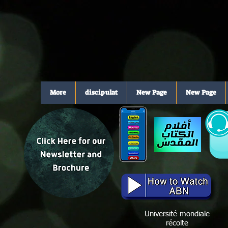
More
discipulat
New Page
New Page
Université mondiale
récolte