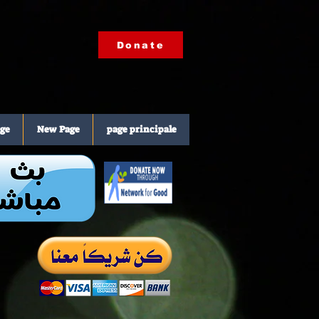
Donate
ge
New Page
page principale