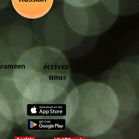
écrivez-
 araméen
nous