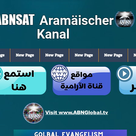
ABNSAT
Aramäischer
Kanal
ge
New Page
New Page
New Page
New Page
N
Visit www.ABNGlobal.tv