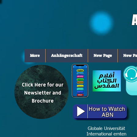
More
Anhängerschaft
New Page
New Pa
Globale Universität
International ernten