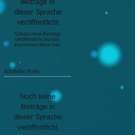
Beiträge in
dieser Sprache
veröffentlicht
Sobald neue Beiträge
veröffentlicht wurden,
erscheinen diese hier.
kürzliche Posts
Noch keine
Beiträge in
dieser Sprache
veröffentlicht