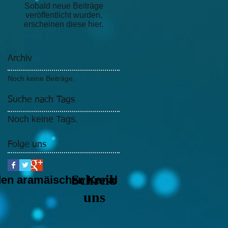
Sobald neue Beiträge
veröffentlicht wurden,
erscheinen diese hier.
Archiv
Noch keine Beiträge.
Suche nach Tags
Noch keine Tags.
Folge uns
Schreib
den aramäischen Kanal
uns