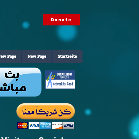
Donate
ew Page
New Page
Startseite