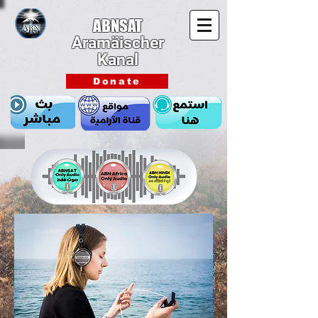
ABNSAT
Aramäischer
Kanal
Donate