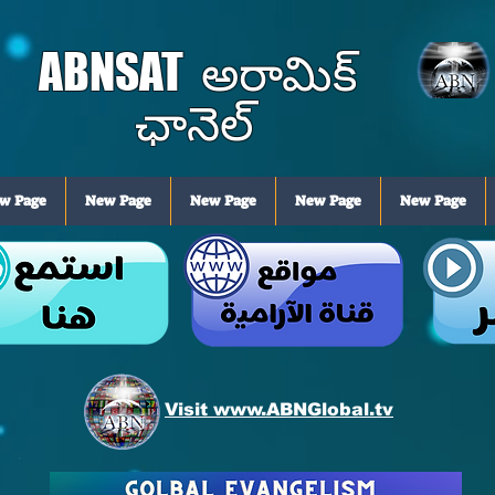
ABNSAT
అరామిక్
ఛానెల్
w Page
New Page
New Page
New Page
New Page
Visit www.ABNGlobal.tv