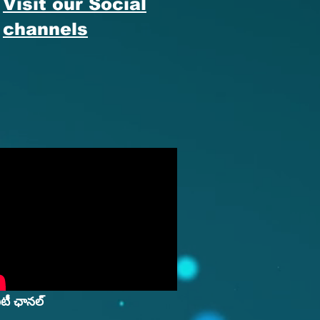
Visit our Social
channels
ినిటీ ఛానల్