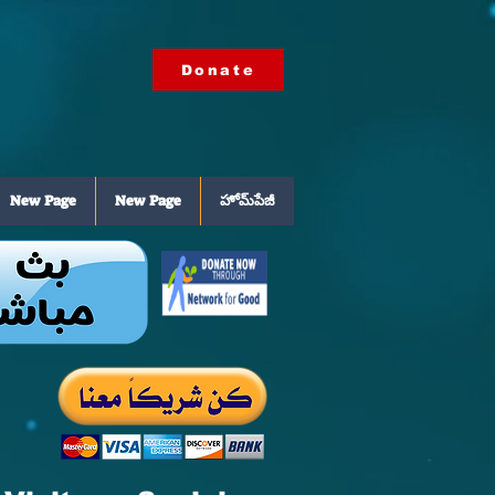
Donate
New Page
New Page
హోమ్‌పేజీ