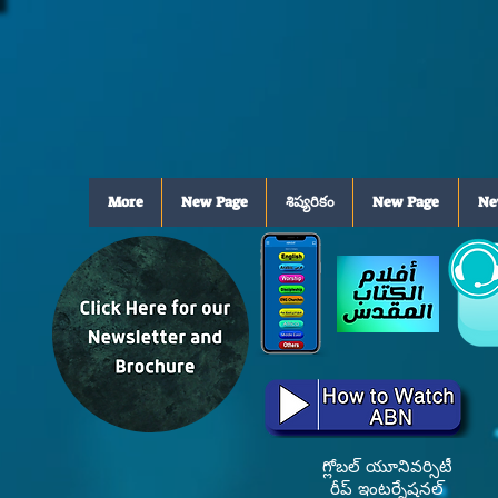
More
New Page
శిష్యరికం
New Page
Ne
గ్లోబల్ యూనివర్సిటీ
రీప్ ఇంటర్నేషనల్