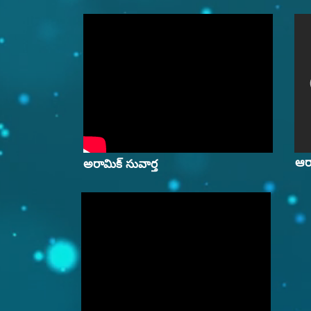
ఆర
అరామిక్ సువార్త