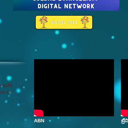
న అనేక
Youtube
ABN
ట్ర