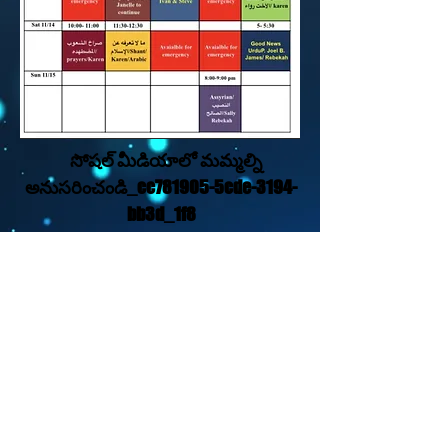
సోషల్ మీడియాలో మమ్మల్ని
అనుసరించండి_cc781905-5cde-3194-
bb3d_1f8
Translation Disclaimer