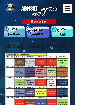
ABNSAT
అరామిక్
ఛానెల్
Donate
ABN వీక్లీ బ్రాడ్‌కాస్ట్ షెడ్యూల్