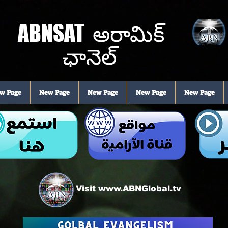
ABNSAT
అరామిక్
ఛానెల్
w Page
New Page
New Page
New Page
New Page
Visit www.ABNGlobal.tv