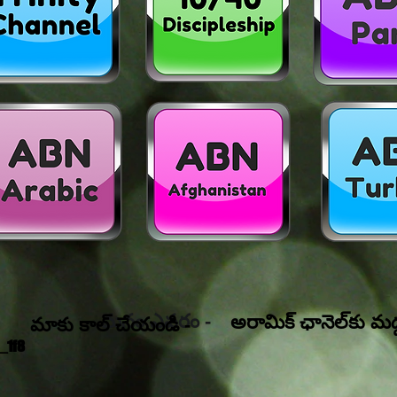
మనం ఎవరం -
అరామిక్ ఛానెల్‌కు మద
మాకు కాల్ చేయండి -
_1f8