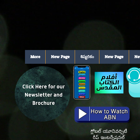
More
New Page
శిష్యరికం
New Page
Ne
గ్లోబల్ యూనివర్సిటీ
రీప్ ఇంటర్నేషనల్