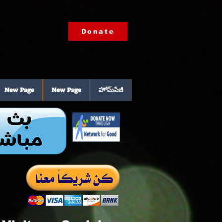
Donate
New Page
New Page
హోమ్‌పేజీ