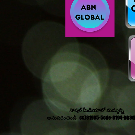
సోషల్ మీడియాలో మమ్మల్ని
అనుసరించండి_cc781905-5cde-3194-bb3d