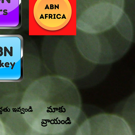
మాకు
్దతు ఇవ్వండి
వ్రాయండి