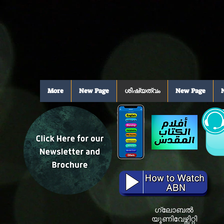
More
New Page
ശിഷ്യത്വം
New Page
ഗ്ലോബൽ
യൂണിവേഴ്സിറ്റി