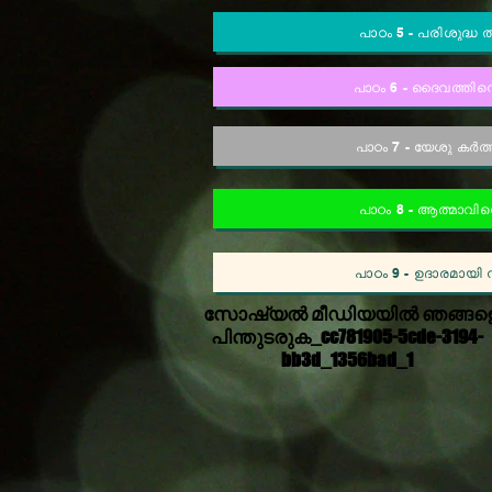
പാഠം 5 - പരിശുദ്ധ ത
പാഠം 6 - ദൈവത്തിന
പാഠം 7 - യേശു കർത
പാഠം 8 - ആത്മാവിന
പാഠം 9 - ഉദാരമായ
സോഷ്യൽ മീഡിയയിൽ ഞങ്ങള
പിന്തുടരുക_cc781905-5cde-3194-
bb3d_1356bad_1