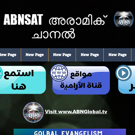
ABNSAT
അരാമിക്
ചാനൽ
New Page
New Page
New Page
New Page
New Page
Visit www.ABNGlobal.tv