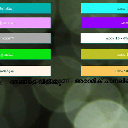
്രിത്വം
പാഠം 1
്റെ കവചം
പാഠ
്താവാണ്
പാഠം 16 - അട
്റെ ഫലം
പാഠം 
ി നൽകുക
പാഠം 18
നമ്മളാരാണ് -
അരാമിക് ചാനലിന
ഞങ്ങളെ വിളിക്കൂ -
െ