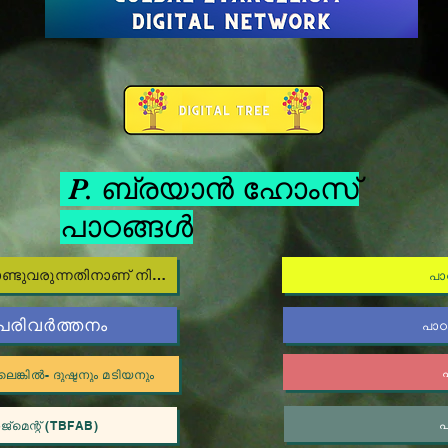
P. ബ്രയാൻ ഹോംസ്
പാഠങ്ങൾ
പാഠം 1 - ദൈവത്തിന്റെ മഹത്വം കൊണ്ടുവരുന്നതിനാണ് നിങ്ങൾ സൃഷ്ടിക്കപ്പെട്ടത്
പാ
പരിവർത്തനം
പാഠം
െങ്കിൽ- ദുഷ്ടനും മടിയനും
പ
്മെന്റ് (TBFAB)