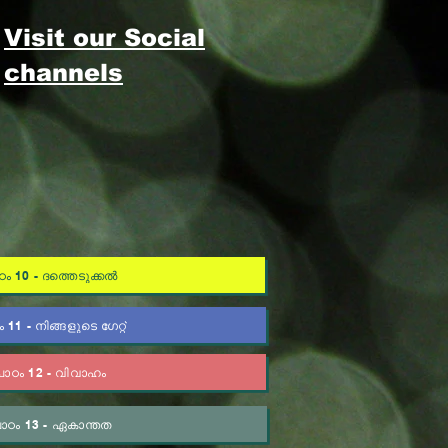
Visit our Social
channels
ഠം 10 - ദത്തെടുക്കൽ
 11 - നിങ്ങളുടെ ഗേറ്റ്
പാഠം 12 - വിവാഹം
ാഠം 13 - ഏകാന്തത