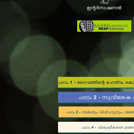
റീപ്
ഇന്റർനാഷണൽ
പാഠം 2 - സുവിശേഷ 
പാഠം 3 - നല്ലതും വിശ്വസ്തനും - അല്ല
പാഠം 4 - വിശുദ്ധീകരണ മാനേജ