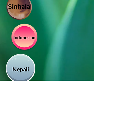
സോഷ്യൽ മീഡിയയിൽ
ഞങ്ങളെ പിന്തുടരുക_cc781905-