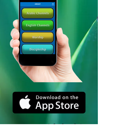
സോഷ്യൽ മീഡിയയിൽ
ഞങ്ങളെ പിന്തുടരുക_cc781905-