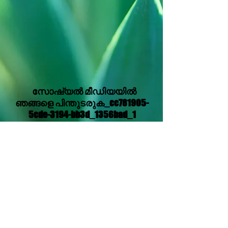
സോഷ്യൽ മീഡിയയിൽ
ഞങ്ങളെ പിന്തുടരുക_cc781905-
5cde-3194-bb3d_1356bad_1
Translation Disclaimer