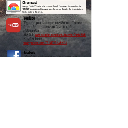
YouTube
Έχουμε μια επίσημη σελίδα στο Youtube
όπου δημοσιεύονται βίντεο κάθε
εβδομάδα.
ABNSAT:
www.youtube.com/user/ArabsforChristABN
Κανάλι Trinity:
www.youtube.com/TRINITYCHANNEL1
Facebook
Μεταδίδουμε ζωντανά κάθε εκπομπή που
κάνουμε σε κάθε σελίδα σεβαστά δίκτυα.
Αραβικά Προγράμματα- ABNSAT:
www.facebook.com/abnsattv/
Αγγλικά προγράμματα- Trinity Channel:
www.facebook.com/trinitychannel/
Ακολουθήστε μας στα μέσα
κοινωνικής δικτύωσης_cc781905-
5cde-3194-bb3b-138bad_
Translation Disclaimer