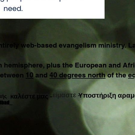
tirely web-based evangelism ministry. L
n hemisphere, plus the European and Afri
 between
10
and
40 degrees north
of the
e
.
ποιοι είμαστε -
Υποστήριξη αραμ
καλέστε μας -
κής
8bad_