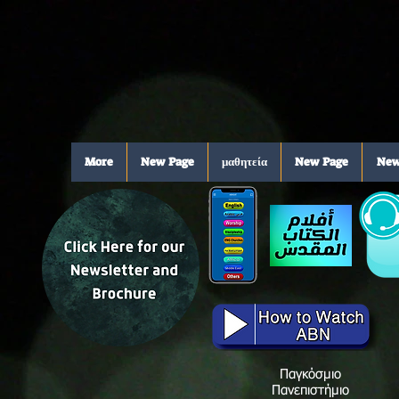
More
New Page
μαθητεία
New Page
New
Παγκόσμιο
Πανεπιστήμιο