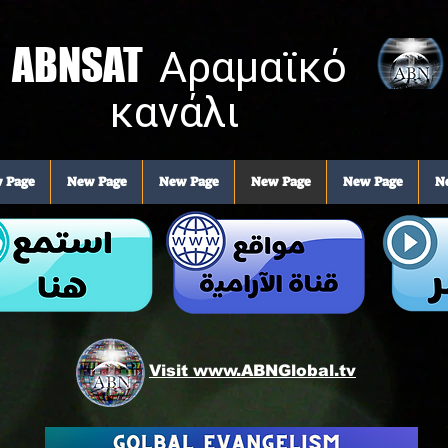
ABNSAT
Αραμαϊκό
κανάλι
 Page
New Page
New Page
New Page
New Page
N
Visit www.ABNGlobal.tv