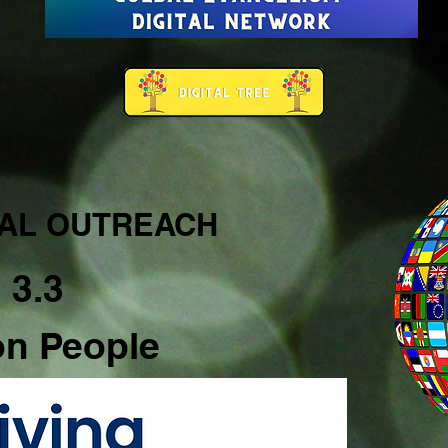
AL OUTREACH
3.3
ion People