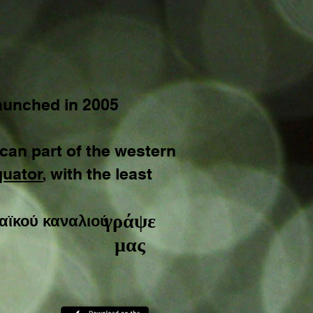
aunched in 2005
can part of the western
quator
, with the least
γράψε
αϊκού καναλιού
μας