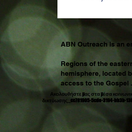
ABN Outreach is an en
Regions of the easter
hemisphere, located
access to the Gospel 
Ακολουθήστε μας στα μέσα κοινωνι
δικτύωσης_cc781905-5cde-3194-bb3b-13