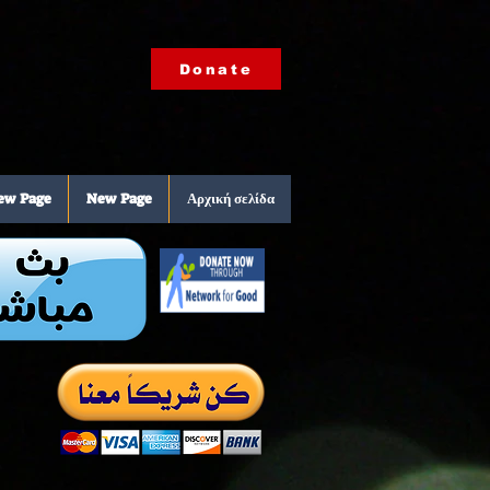
Donate
ew Page
New Page
Αρχική σελίδα