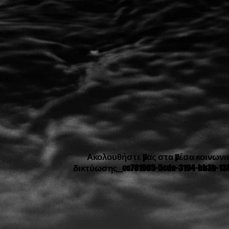
Ακολουθήστε μας στα μέσα κοινωνι
δικτύωσης_cc781905-5cde-3194-bb3b-13