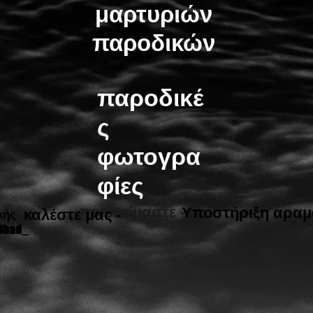
μαρτυριών
παροδικών
παροδικέ
ς
φωτογρα
φίες
ποιοι είμαστε -
Υποστήριξη αραμ
καλέστε μας -
κής
8bad_