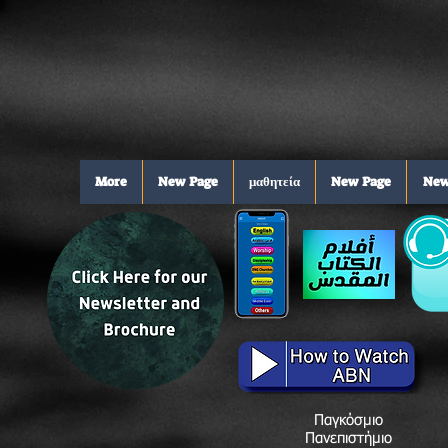
More
New Page
μαθητεία
New Page
New
Παγκόσμιο
Πανεπιστήμιο