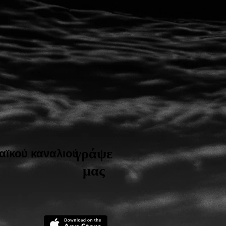
γράψε
αϊκού καναλιού
μας