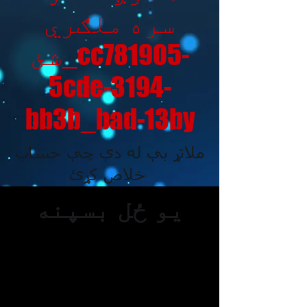
سره ملګري
شئ_cc781905-
5cde-3194-
bb3b_bad-13by
ملاتړ بې له دې چې حساب
خلاص کړئ
یو ځل بسپنه