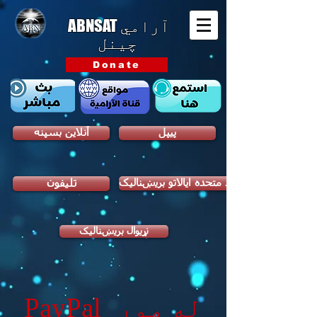
ABNSAT
آرامي
چینل
Donate
پیپل
آنلاین بسپنه
د متحده ایالاتو بریښنالیک
تلیفون
نړیوال بریښنالیک
له موږ
PayPal