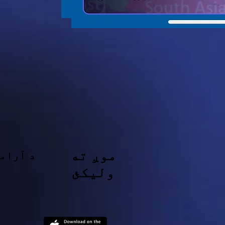
موږ ته
د آرامي
ولیکئ