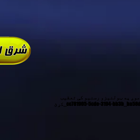
موږ په ټولنیزو رسنیو کې تعقیب
ئ_cc781905-5cde-3194-bb3b_ba58d_