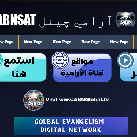
ABNSAT
آرامي چینل
w Page
New Page
New Page
New Page
New Page
Visit www.ABNGlobal.tv