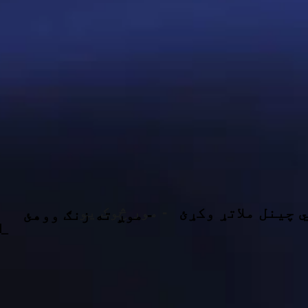
موږ څوک یو -
 چینل ملاتړ وکړئ
موږ ته زنګ ووهئ -
کړ