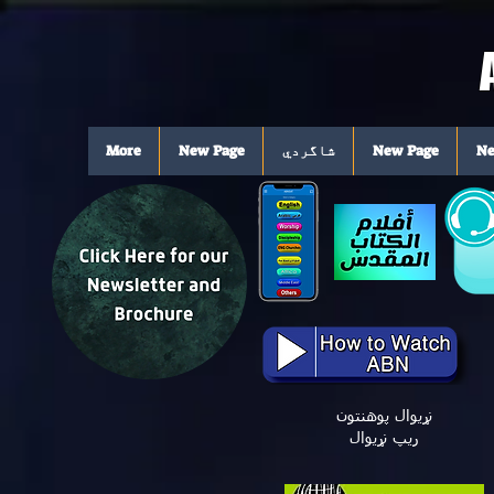
Ne
New Page
شاگردي
New Page
More
نړیوال پوهنتون
ریپ نړیوال