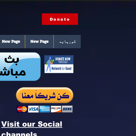
Donate
کورپاڼه
New Page
New Page
Visit our Social
channels