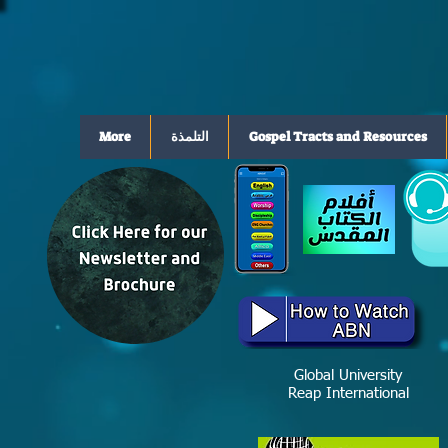
Gospel Tracts and Resources
التلمذة
More
Global University
Reap International