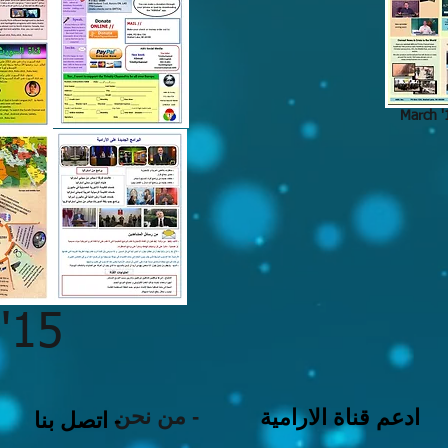
March 
 '15
من نحن -
ادعم قناة الارامية
اتصل بنا -