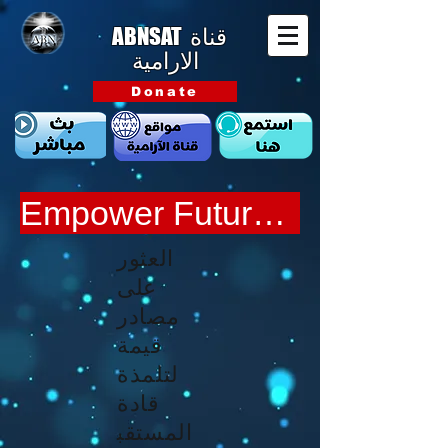
ABNSAT
قناة
الارامية
Donate
Empower Future Discipleship Leaders
العثور
على
مصادر
قيمة
لتلمذة
قادة
المستقب