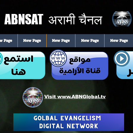
ABNSAT
अरामी चैनल
w Page
New Page
New Page
New Page
New Page
Visit www.ABNGlobal.tv