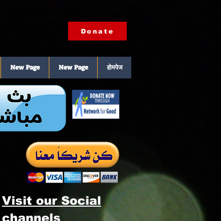
Donate
New Page
New Page
होमपेज
Visit our Social
channels