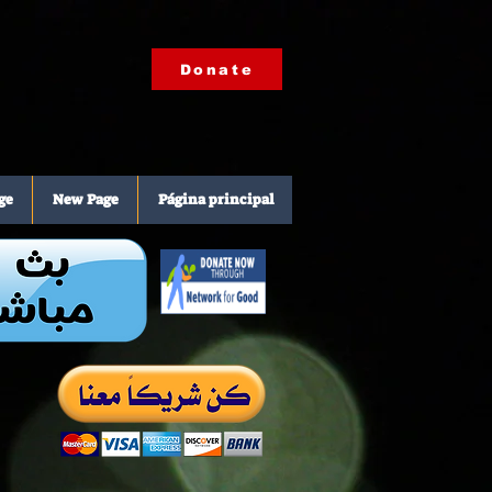
Donate
ge
New Page
Página principal