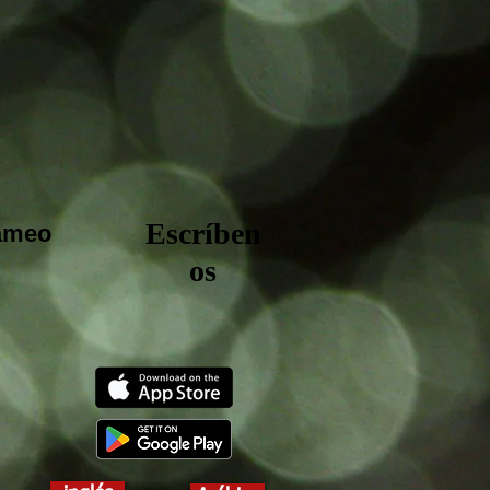
Escríben
rameo
os