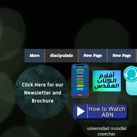
More
discipulado
New Page
New Page
universidad mundial
cosechar