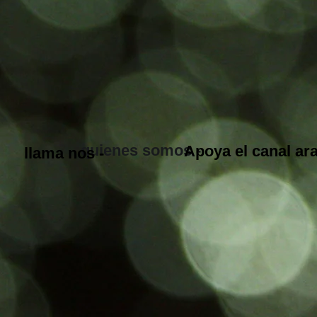
quienes somos -
Apoya el canal a
llama nos -