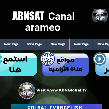
ABNSAT
Canal
arameo
New Page
New Page
New Page
New Page
New Pa
Visit www.ABNGlobal.tv