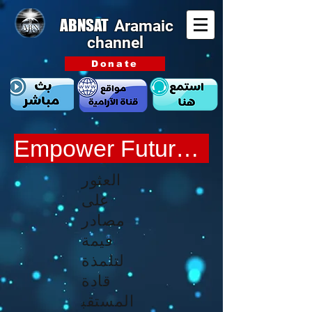
ABNSAT
Aramaic
channel
Donate
Empower Future Discipleship Leaders
العثور
على
مصادر
قيمة
لتلمذة
قادة
المستقب