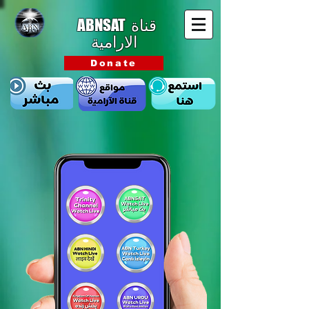
ABNSAT
قناة
الارامية
Donate