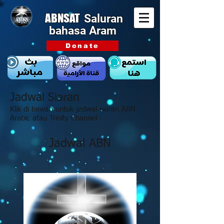
ABNSAT
Saluran
bahasa Aram
Donate
Jadwal Siaran
Klik di bawah untuk jadwal siaran ABN
Arabic atau Trinity Channel
Jadwal ABN