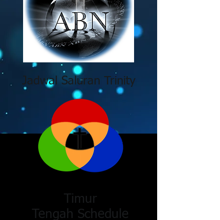
Jadwal Saluran Trinity
Timur
Tengah Schedule