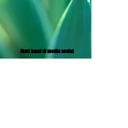
Ikuti kami di media sosial
Translation Disclaimer
© 2021 oleh Jaringan Penyiaran Aram
Kebijakan pribadi