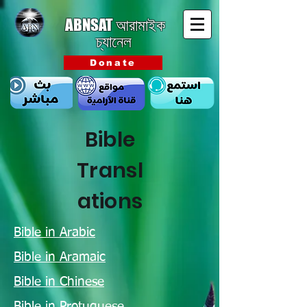
ABNSAT
আরামাইক
চ্যানেল
Donate
Bible
Transl
ations
Bible in Arabic
Bible in Aramaic
Bible in Chinese
Bible in Protuguese