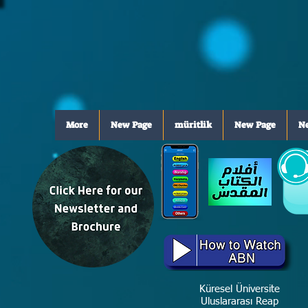
More
New Page
müritlik
New Page
N
Küresel Üniversite
Uluslararası Reap