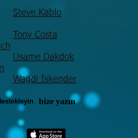
Steve Kablo
Tony Costa
ich
Usame Dakdok
n
Wagdi İskender
bize yazın
destekleyin