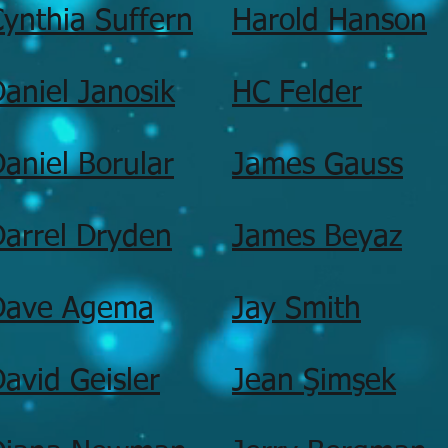
ynthia Suffern
Harold Hanson
aniel Janosik
HC Felder
aniel Borular
James Gauss
Darrel Dryden
James Beyaz
Dave Agema
Jay Smith
avid Geisler
Jean Şimşek