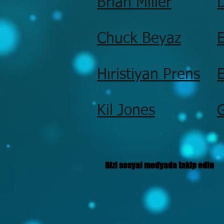
Brian Miller
Chuck Beyaz
E
Hıristiyan Prens
Kil Jones
Bizi sosyal medyada takip edin