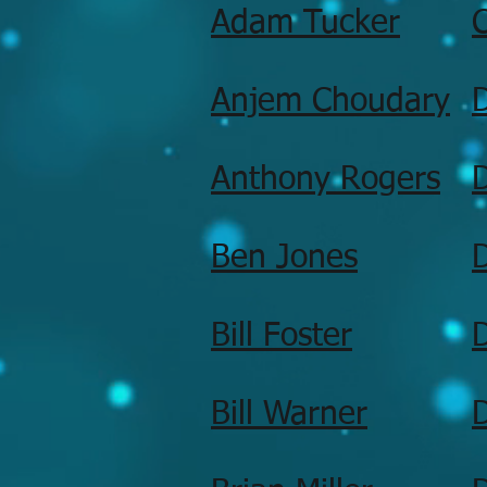
Adam Tucker
C
Anjem Choudary
D
Anthony Rogers
D
Ben Jones
Bill Foster
Bill Warner
D