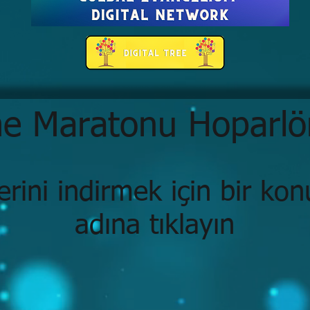
e Maratonu Hoparlör
lerini indirmek için bir ko
adına tıklayın