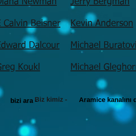
Diana Newman
Jerry Bergman
 Calvin Beisner
Kevin Anderson
Edward Dalcour
Michael Buratov
Greg Koukl
Michael Gleghor
Biz kimiz -
Aramice kanalını 
bizi ara -