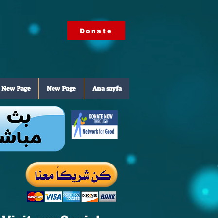
Donate
New Page
New Page
Ana sayfa