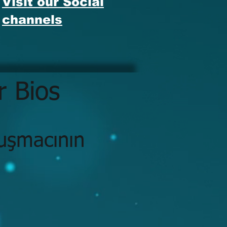
Visit our Social
channels
 Bios
nuşmacının