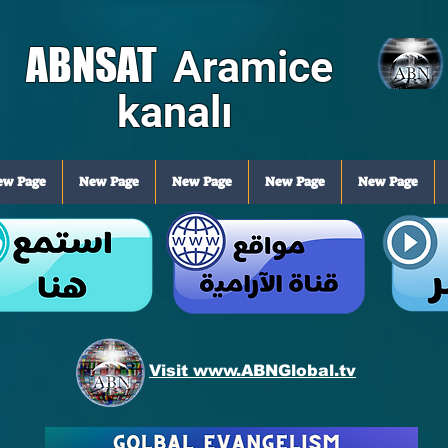
ABNSAT
Aramice
kanalı
ew Page
New Page
New Page
New Page
New Page
Visit www.ABNGlobal.tv