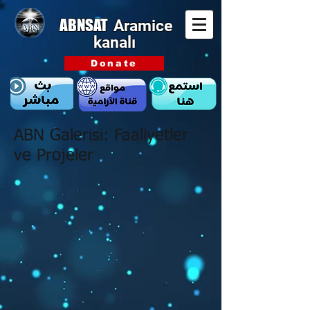
ABNSAT
Aramice
kanalı
Donate
ABN Galerisi: Faaliyetler
ve Projeler