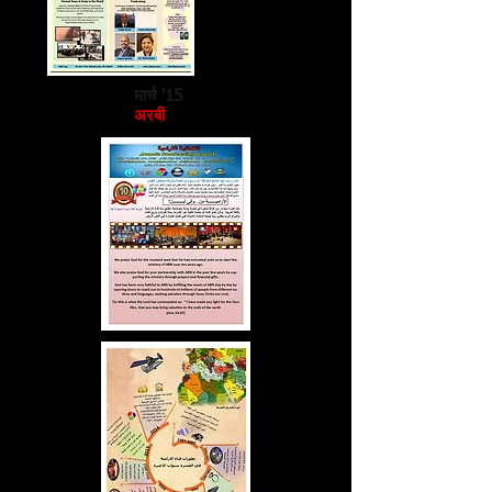
मार्च '15
अरबी