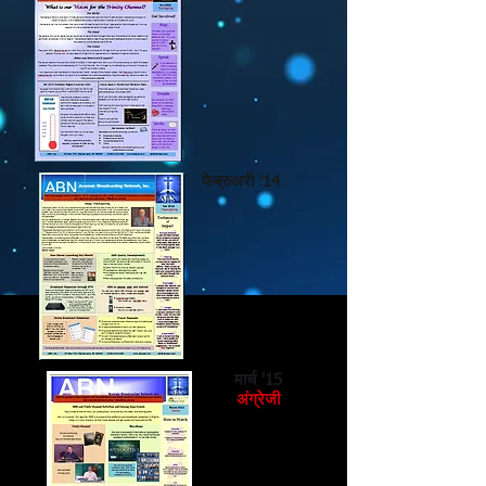
फेब्रुअरी '14
मार्च '15
अंग्रेजी