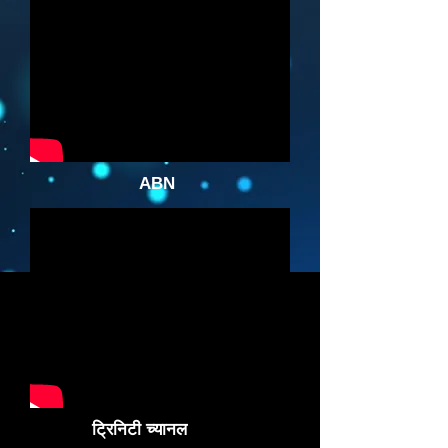
ABN
ट्रिनिटी च्यानल