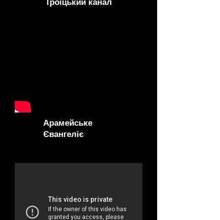
Троїцький канал
Арамейське
Євангеліє