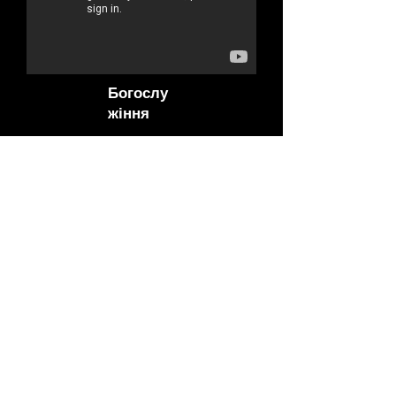
Богослу
жіння
курдськ
а
Слідкуйте за нами в соціальних