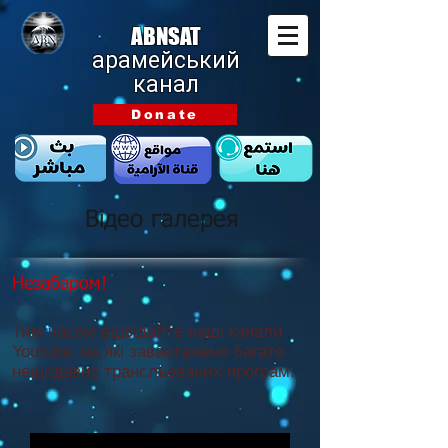
ABNSAT
арамейський
канал
Donate
Відео галерея
Незабаром!
Тим часом відвідайте наші канали
Youtube, на які завантажено багато
нещодавно трансльованих програм.