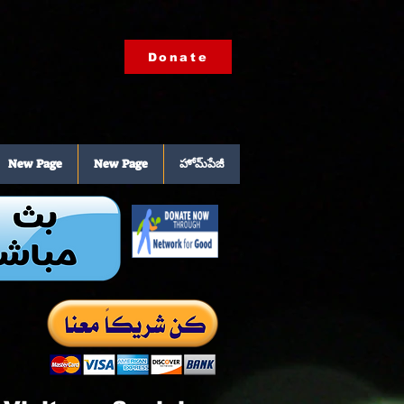
Donate
New Page
New Page
హోమ్‌పేజీ