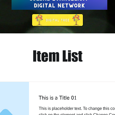
Item List
This is a Title 01
This is placeholder text. To change this co
click on the element and click Change Con