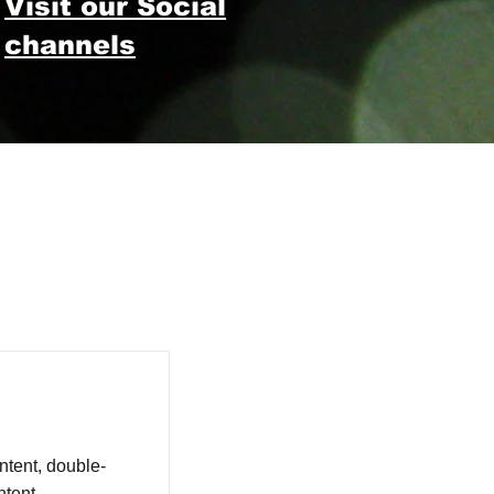
Visit our Social
channels
ntent, double-
tent.