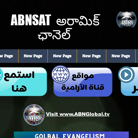
ABNSAT
అరామిక్
ఛానెల్
w Page
New Page
New Page
New Page
New Page
Visit www.ABNGlobal.tv