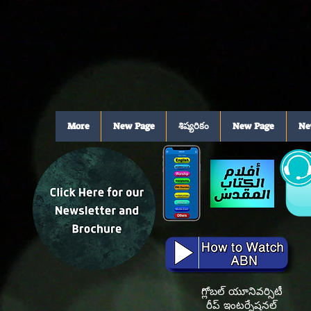
More
New Page
శిష్యరికం
New Page
Ne
గ్లోబల్ యూనివర్సిటీ
రీప్ ఇంటర్నేషనల్