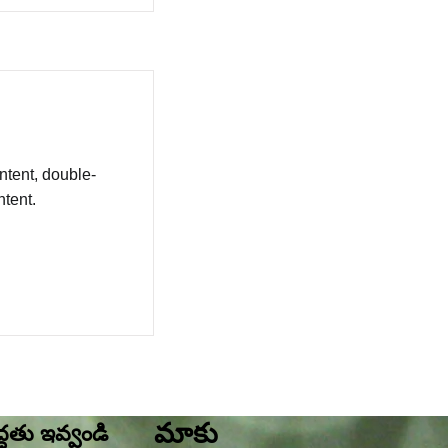
ntent, double-
tent.
మాకు
్దతు ఇవ్వండి