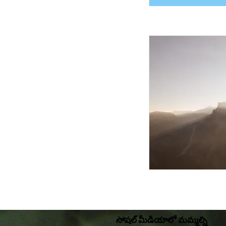
సోషల్ మీడియాలో మమ్మల్ని